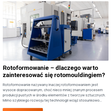
Rotoformowanie – dlaczego warto
zainteresować się rotomouldingiem?
Rotoformowanie nazywany inaczej rotoformowaniem jest
wysoce dopracowanym, choć nieco mniej znanym procesem
produkcji pustych w środku elementów z tworzyw sztucznych.
Mimo szybkiego rozwoju tej technologii wciąż stosunkowo
niewiele firm opanowało sztukę poprawnego odlewania
obrotowego. Głównym powodem takiego stanu rzeczy jest