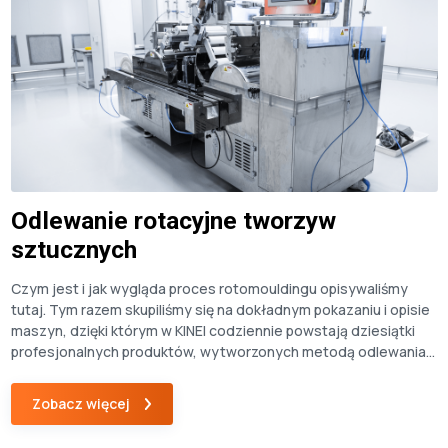
Odlewanie rotacyjne tworzyw
sztucznych
Czym jest i jak wygląda proces rotomouldingu opisywaliśmy
tutaj. Tym razem skupiliśmy się na dokładnym pokazaniu i opisie
maszyn, dzięki którym w KINEI codziennie powstają dziesiątki
profesjonalnych produktów, wytworzonych metodą odlewania
odśrodkowego. Odlewanie rotacyjne to mało znana, ale
ciekawa technologia, która nierzadko może być alternatywą dla
Zobacz więcej
wtrysku lub druku 3D. Przetwórstwo tworzyw sztucznych przy
pomocy […]