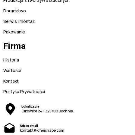
Produkcja z tworzyw sztucznych
Doradztwo
Serwis i montaż
Pakowanie
Firma
Historia
Wartości
Kontakt
Polityka Prywatności
Lokalizacja
Cikowice 241, 32-700 Bochnia
Adres email
kontakt@kineishape.com