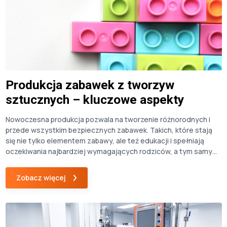
Produkcja zabawek z tworzyw
sztucznych – kluczowe aspekty
Nowoczesna produkcja pozwala na tworzenie różnorodnych i
przede wszystkim bezpiecznych zabawek. Takich, które stają
się nie tylko elementem zabawy, ale też edukacji i spełniają
oczekiwania najbardziej wymagających rodziców, a tym samym
stwarzają szansę na zyskowną sprzedaż. W tym artykule
omawiamy proces produkcji zabawek z tworzyw sztucznych,
Zobacz więcej
wskazując na jego kluczowe aspekty. Jakie materiały do
produkcji […]