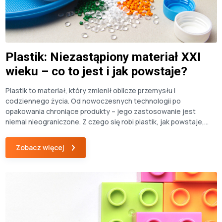
Plastik: Niezastąpiony materiał XXI
wieku – co to jest i jak powstaje?
Plastik to materiał, który zmienił oblicze przemysłu i
codziennego życia. Od nowoczesnych technologii po
opakowania chroniące produkty – jego zastosowanie jest
niemal nieograniczone. Z czego się robi plastik, jak powstaje,
jakie procesy stoją za jego produkcją i dlaczego odgrywa tak
ważną rolę w naszym świecie? W tym artykule znajdziesz
Zobacz więcej
odpowiedzi na te pytania oraz dowiesz […]