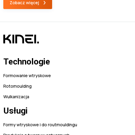
Zobacz więcej
fakt, ze optymalizacja całego procesu wymaga sporej wiedzy i
doświadczenia. Dodatkowo konieczne jest poświęcenie wielu
[…]
Technologie
Formowanie wtryskowe
Rotomoulding
Wulkanizacja
Usługi
Formy wtryskowe i do routmouldingu