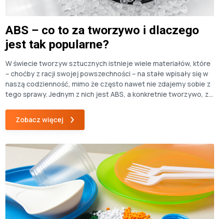
ABS – co to za tworzywo i dlaczego
jest tak popularne?
W świecie tworzyw sztucznych istnieje wiele materiałów, które
– choćby z racji swojej powszechności – na stałe wpisały się w
naszą codzienność, mimo że często nawet nie zdajemy sobie z
tego sprawy. Jednym z nich jest ABS, a konkretnie tworzywo, z
którego powstają przedmioty towarzyszące nam na co dzień –
od obudowy telefonu, poprzez elementy […]
Zobacz więcej