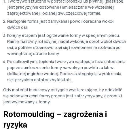
Tworzywo sztuczne w postaci proszku lub płynnej (plastizol)
jest precyzyjnie dozowane i umieszczane we wcześniej
zaprojektowanej i odlanej dwuczęściowej formie.
Następnie forma jest zamykana i powoli obracana wokół
dwóch osi.
Kolejny etapem jest ogrzewanie formy w specjalnym piecu.
Ramię maszyny rotacyjnej nadal wykonuje obrót wokół dwóch
osi, a polimer stopniowo topi się i równomiernie rozkłada po
wewnętrznej stronie formy.
Po całkowitym stopieniu tworzywa następuje faza chłodzenia
poprzez umieszczenie formy na wolnym powietrzu lub w
delikatnej mgiełce wodnej. Podczas stygnięcia wyrób scala
się i przybiera ostateczny kształt.
Gdy materiał budulcowy ostygnie wystarczająco, by oddzielić
się od powierzchni formy proces jest zatrzymywany, a produkt
jest wyjmowany z formy.
Rotomoulding – zagrożenia i
ryzyka