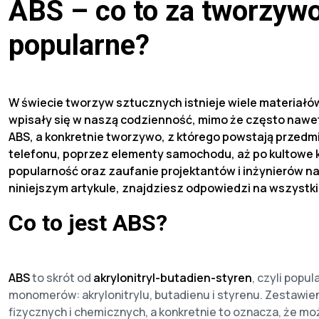
ABS – co to za tworzywo 
popularne?
W świecie tworzyw sztucznych istnieje wiele materiałów,
wpisały się w naszą codzienność, mimo że często nawet 
ABS, a konkretnie tworzywo, z którego powstają przed
telefonu, poprzez elementy samochodu, aż po kultowe 
popularność oraz zaufanie projektantów i inżynierów na
niniejszym artykule, znajdziesz odpowiedzi na wszystki
Co to jest ABS?
ABS
to skrót od
akrylonitryl-butadien-styren
, czyli popu
monomerów: akrylonitrylu, butadienu i styrenu. Zestawie
fizycznych i chemicznych, a konkretnie to oznacza, że mo