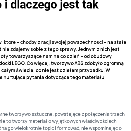
i dlaczego jest tak
 które – choćby z racji swojej powszechności – na stałe
nie zdajemy sobie z tego sprawy. Jednym z nich jest
mioty towarzyszące nam na co dzień – od obudowy
klocki LEGO. Co więcej, tworzywo ABS zdobyło ogromną
 całym świecie, co
nie jest dziełem przypadku. W
e nurtujące pytania dotyczące tego materiału.
larne tworzywo sztuczne, powstające z połączenia trzech
nie to tworzy materiał o wyjątkowych właściwościach
żna go wielokrotnie topić i formować, nie wspominając o