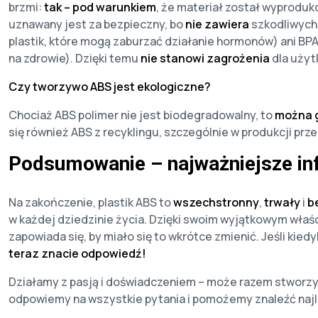
brzmi:
tak – pod warunkiem
, że materiał został wyprodu
uznawany jest za bezpieczny, bo
nie zawiera
szkodliwych 
plastik, które mogą zaburzać działanie hormonów) ani B
na zdrowie). Dzięki temu
nie stanowi zagrożenia
dla użyt
Czy tworzywo ABS jest ekologiczne?
Chociaż ABS polimer nie jest biodegradowalny, to
można g
się również ABS z recyklingu, szczególnie w produkcji pr
Podsumowanie – najważniejsze in
Na zakończenie, plastik ABS to
wszechstronny
,
trwały
i
b
w każdej dziedzinie życia. Dzięki swoim wyjątkowym właśc
zapowiada się, by miało się to wkrótce zmienić. Jeśli kiedy
teraz znacie odpowiedź!
Działamy z pasją i doświadczeniem – może razem stwor
odpowiemy na wszystkie pytania i pomożemy znaleźć najl