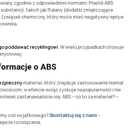
kowany zgodnie z odpowiednimi normami. Plastik ABS
substancji, takich jak ftalany (dodatki zmiękczające
PA (związek chemiczny, który może mieć negatywny wpływ
kownika.
o poddawać recyklingowi
. W wielu przypadkach stosuje
zemysłowej.
formacje o ABS
ezpieczny
materiał, który znajduje zastosowanie niemal
iwościom, w efekcie wciąż zyskuje na popularności i nie
kolwiek zastanawialiście się: ABS – co to za materiał? –
zymy coś wyjątkowego?
Skontaktuj się z nami
–
epsze rozwiązania.