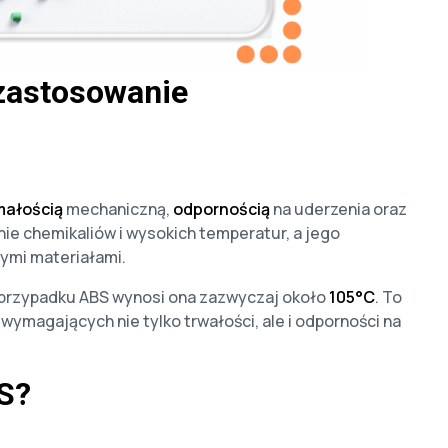
 zastosowanie
małością
mechaniczną,
odpornością
na uderzenia oraz
nie chemikaliów i wysokich temperatur, a jego
ymi materiałami.
w przypadku ABS wynosi ona zazwyczaj około
105°C
. To
ymagających nie tylko trwałości, ale i odporności na
S?