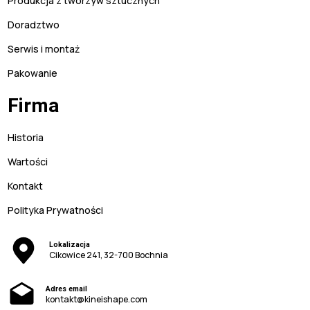
Produkcja z tworzyw sztucznych
Doradztwo
Serwis i montaż
Pakowanie
Firma
Historia
Wartości
Kontakt
Polityka Prywatności
Lokalizacja
Cikowice 241, 32-700 Bochnia
Adres email
kontakt@kineishape.com