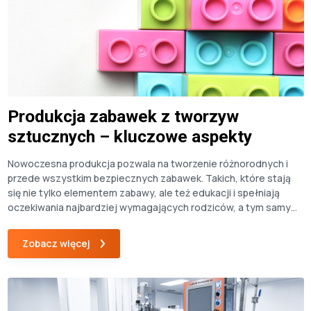
Produkcja zabawek z tworzyw
sztucznych – kluczowe aspekty
Nowoczesna produkcja pozwala na tworzenie różnorodnych i
przede wszystkim bezpiecznych zabawek. Takich, które stają
się nie tylko elementem zabawy, ale też edukacji i spełniają
oczekiwania najbardziej wymagających rodziców, a tym samym
stwarzają szansę na zyskowną sprzedaż. W tym artykule
omawiamy proces produkcji zabawek z tworzyw sztucznych,
Zobacz więcej
wskazując na jego kluczowe aspekty. Jakie materiały do
produkcji […]