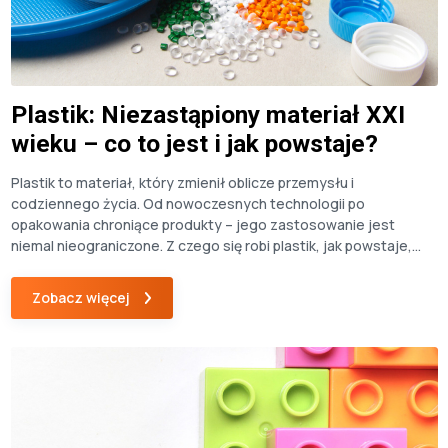
Plastik: Niezastąpiony materiał XXI
wieku – co to jest i jak powstaje?
Plastik to materiał, który zmienił oblicze przemysłu i
codziennego życia. Od nowoczesnych technologii po
opakowania chroniące produkty – jego zastosowanie jest
niemal nieograniczone. Z czego się robi plastik, jak powstaje,
jakie procesy stoją za jego produkcją i dlaczego odgrywa tak
ważną rolę w naszym świecie? W tym artykule znajdziesz
Zobacz więcej
odpowiedzi na te pytania oraz dowiesz […]