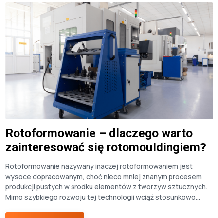
Rotoformowanie – dlaczego warto
zainteresować się rotomouldingiem?
Rotoformowanie nazywany inaczej rotoformowaniem jest
wysoce dopracowanym, choć nieco mniej znanym procesem
produkcji pustych w środku elementów z tworzyw sztucznych.
Mimo szybkiego rozwoju tej technologii wciąż stosunkowo
niewiele firm opanowało sztukę poprawnego odlewania
obrotowego. Głównym powodem takiego stanu rzeczy jest