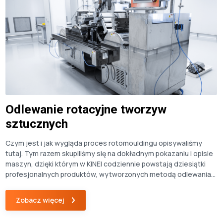
Odlewanie rotacyjne tworzyw
sztucznych
Czym jest i jak wygląda proces rotomouldingu opisywaliśmy
tutaj. Tym razem skupiliśmy się na dokładnym pokazaniu i opisie
maszyn, dzięki którym w KINEI codziennie powstają dziesiątki
profesjonalnych produktów, wytworzonych metodą odlewania
odśrodkowego. Odlewanie rotacyjne to mało znana, ale
ciekawa technologia, która nierzadko może być alternatywą dla
Zobacz więcej
wtrysku lub druku 3D. Przetwórstwo tworzyw sztucznych przy
pomocy […]