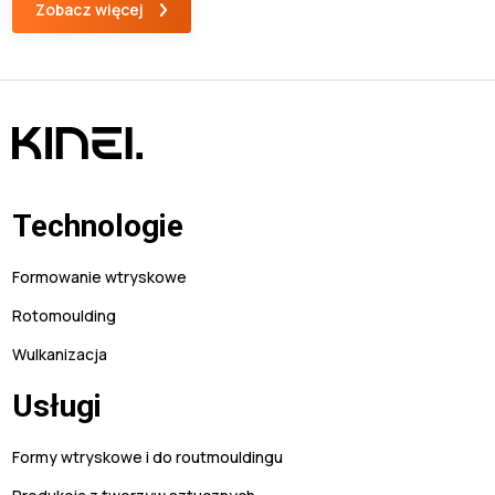
Zobacz więcej
fakt, ze optymalizacja całego procesu wymaga sporej wiedzy i
doświadczenia. Dodatkowo konieczne jest poświęcenie wielu
[…]
Technologie
Formowanie wtryskowe
Rotomoulding
Wulkanizacja
Usługi
Formy wtryskowe i do routmouldingu