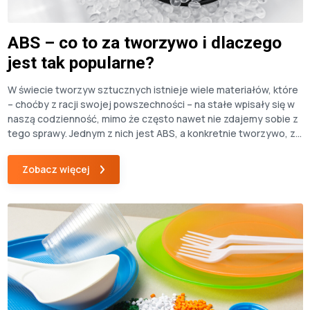
ABS – co to za tworzywo i dlaczego
jest tak popularne?
W świecie tworzyw sztucznych istnieje wiele materiałów, które
– choćby z racji swojej powszechności – na stałe wpisały się w
naszą codzienność, mimo że często nawet nie zdajemy sobie z
tego sprawy. Jednym z nich jest ABS, a konkretnie tworzywo, z
którego powstają przedmioty towarzyszące nam na co dzień –
od obudowy telefonu, poprzez elementy […]
Zobacz więcej