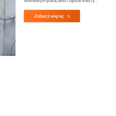
dokładnym pokazaniu i opisie maszyn,
dzięki którym w KINEI codziennie
powstają dziesiątki profesjonalnych
Zobacz więcej
produktów, wytworzonych metodą
odlewania odśrodkowego. Odlewanie
rotacyjne to mało znana, ale ciekawa
technologia, która nierzadko może
być alternatywą dla wtrysku lub druku
3D. Przetwórstwo tworzyw
sztucznych przy pomocy […]