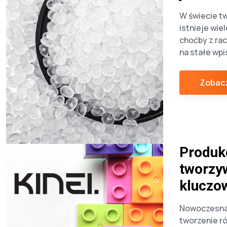
W świecie t
istnieje wie
choćby z rac
na stałe wpi
codzienność
nie zdajemy 
Zobacz
Jednym z nic
tworzywo, z
przedmioty 
dzień – od 
elementy […
Produk
tworzy
kluczo
Nowoczesna 
tworzenie r