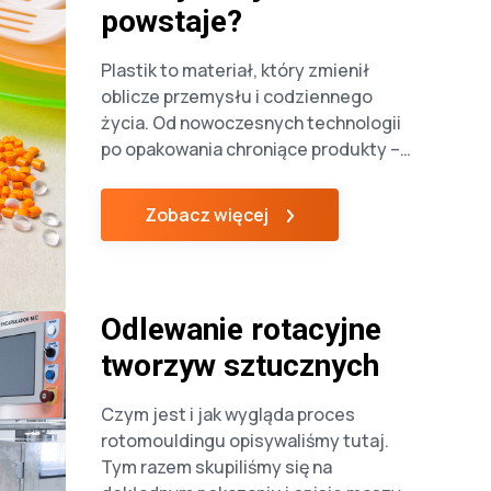
powstaje?
Plastik to materiał, który zmienił
oblicze przemysłu i codziennego
życia. Od nowoczesnych technologii
po opakowania chroniące produkty –
jego zastosowanie jest niemal
nieograniczone. Z czego się robi
Zobacz więcej
plastik, jak powstaje, jakie procesy
stoją za jego produkcją i dlaczego
odgrywa tak ważną rolę w naszym
świecie? W tym artykule znajdziesz
Odlewanie rotacyjne
odpowiedzi na te pytania oraz
dowiesz […]
tworzyw sztucznych
Czym jest i jak wygląda proces
rotomouldingu opisywaliśmy tutaj.
Tym razem skupiliśmy się na