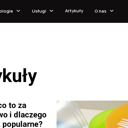
Artykuły
ologie
Usługi
O nas
ykuły
o to za
wo i dlaczego
k popularne?