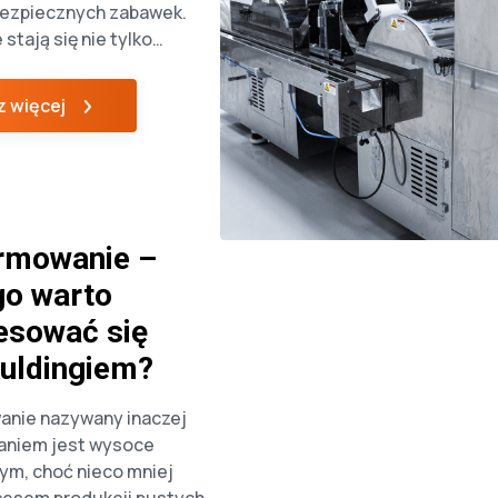
ezpiecznych zabawek.
 stają się nie tylko
bawy, ale też edukacji i
zekiwania najbardziej
 więcej
h rodziców, a tym
zają szansę na zyskowną
 tym artykule omawiamy
ukcji zabawek z tworzyw
 wskazując na jego
ekty. Jakie materiały do
rmowanie –
]
go warto
esować się
uldingiem?
nie nazywany inaczej
aniem jest wysoce
m, choć nieco mniej