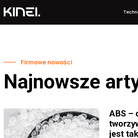
Techn
Firmowe nowości
Najnowsze art
ABS – c
tworzy
jest ta