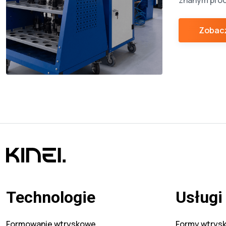
znanym proc
w środku el
sztucznych.
Zobacz
tej technol
niewiele fi
poprawnego
Głównym po
rzeczy jest 
całego proc
wiedzy i do
konieczne je
Technologie
Usługi
Formowanie wtryskowe
Formy wtrysk