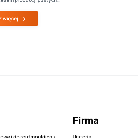
esem produkcji pustych
ementów z tworzyw
 Mimo szybkiego rozwoju
 więcej
ogii wciąż stosunkowo
rm opanowało sztukę
 odlewania obrotowego.
wodem takiego stanu
fakt, ze optymalizacja
esu wymaga sporej
świadczenia. Dodatkowo
st poświęcenie wielu […]
Firma
owe i do routmouldingu
Historia