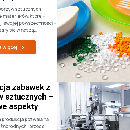
worzyw sztucznych
le materiałów, które –
ji swojej powszechności –
sały się w naszą
, mimo że często nawet
sobie z tego sprawy.
 więcej
h jest ABS, a konkretnie
 którego powstają
towarzyszące nam na co
obudowy telefonu, poprzez
]
cja zabawek z
w sztucznych –
we aspekty
produkcja pozwala na
óżnorodnych i przede